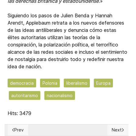
las derechas británica y estadounidense.
»
Siguiendo los pasos de Julien Benda y Hannah
Arendt, Applebaum retrata a los nuevos defensores
de las ideas antiliberales y denuncia cómo estas
élites autoritarias utilizan las teorías de la
conspiración, la polarización política, el terrorífico
alcance de las redes sociales e incluso el sentimiento
de nostalgia para destruirlo todo y redefinir nuestra
idea de nación.
democracia
Polonia
liberalismo
Europa
autoritarismo
nacionalismo
Hits: 3479
Prev
Next
Previous article: La Vuelta del Comunismo
Next articl