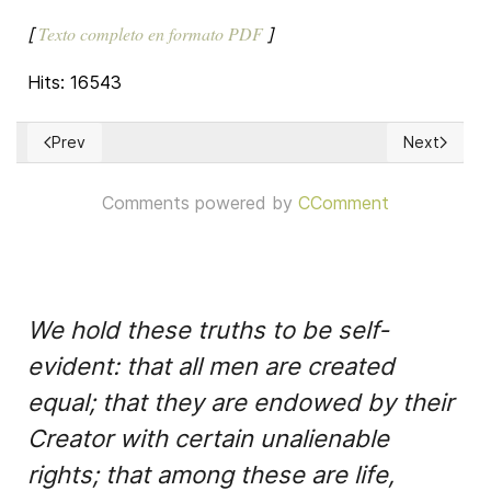
Texto completo en formato PDF
[
]
Hits: 16543
Prev
Next
Previous article: Documento aprobado por la Mesa sobre Gob
Next articl
Comments powered by
CComment
We hold these truths to be self-
evident: that all men are created
equal; that they are endowed by their
Creator with certain unalienable
rights; that among these are life,