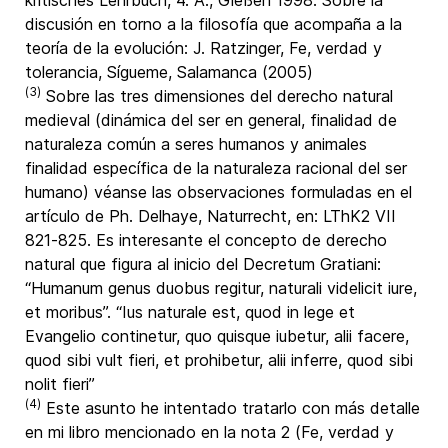
kritisches Lehrbuch, 4. A., Gießen 1998. Sobre la
discusión en torno a la filosofía que acompaña a la
teoría de la evolución: J. Ratzinger, Fe, verdad y
tolerancia, Sígueme, Salamanca (2005)
(3)
Sobre las tres dimensiones del derecho natural
medieval (dinámica del ser en general, finalidad de
naturaleza común a seres humanos y animales
finalidad específica de la naturaleza racional del ser
humano) véanse las observaciones formuladas en el
artículo de Ph. Delhaye, Naturrecht, en: LThK2 VII
821-825. Es interesante el concepto de derecho
natural que figura al inicio del Decretum Gratiani:
“Humanum genus duobus regitur, naturali videlicit iure,
et moribus”. “Ius naturale est, quod in lege et
Evangelio continetur, quo quisque iubetur, alii facere,
quod sibi vult fieri, et prohibetur, alii inferre, quod sibi
nolit fieri”
(4)
Este asunto he intentado tratarlo con más detalle
en mi libro mencionado en la nota 2 (Fe, verdad y