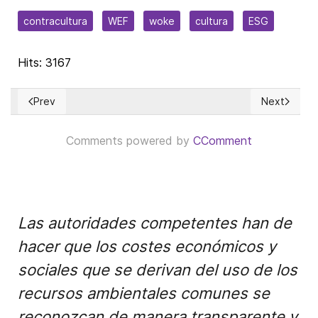
contracultura
WEF
woke
cultura
ESG
Hits: 3167
Prev
Next
Previous article: 2023: Derroche populista vs Ciencia Econó
Next article
Comments powered by
CComment
Las autoridades competentes han de
hacer que los costes económicos y
sociales que se derivan del uso de los
recursos ambientales comunes se
reconozcan de manera transparente y