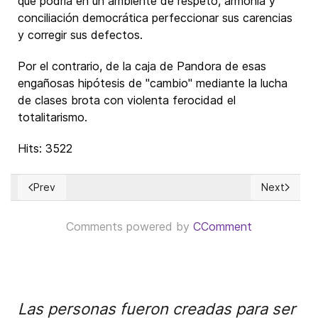
que podría en un ambiente de respeto, armonía y
conciliación democrática perfeccionar sus carencias
y corregir sus defectos.
Por el contrario, de la caja de Pandora de esas
engañosas hipótesis de "cambio" mediante la lucha
de clases brota con violenta ferocidad el
totalitarismo.
Hits: 3522
Prev
Next
Previous article: Política, religión y dinero, ¿qué efecto tien
Next article
Comments powered by
CComment
Las personas fueron creadas para ser