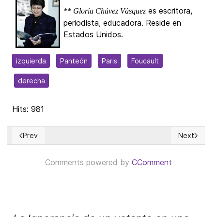
es escritora,
** Gloria Chávez Vásquez
periodista, educadora. Reside en
Estados Unidos.
izquierda
Panteón
Paris
Foucault
derecha
Hits: 981
Prev
Next
Previous article: Populist Conservatism and Constitutional O
Next article
Comments powered by
CComment