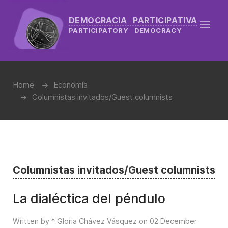
DEMOCRACIA PARTICIPATIVA
PARTICIPATORY DEMOCRACY
Home
Economía
Columnistas invitados/Guest columnists
Columnistas invitados/Guest columnists
La dialéctica del péndulo
Written by * Gloria Chávez Vásquez on
02 December