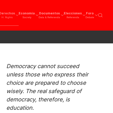
Derechos
Economía
Documentos
Elecciones
Foro
H. Rights
Society
Data & Referenda
Referenda
Debate
Democracy cannot succeed
unless those who express their
choice are prepared to choose
wisely. The real safeguard of
democracy, therefore, is
education.