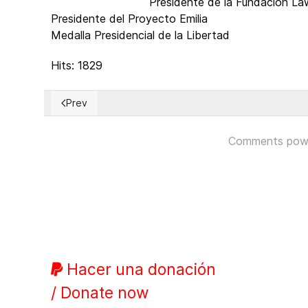
Presidente de la Fundación 
Presidente del Proyecto Emilia
Medalla Presidencial de la Libertad
Hits: 1829
Prev
Previous article: Sudan's cruel humanitarian crisis
Comments pow
Hacer una donación
/ Donate now