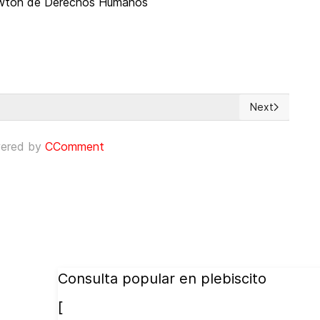
Lawton de Derechos Humanos
Next
Next article: 
ered by
CComment
Consulta popular en plebiscito
[