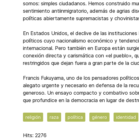
somos: simples ciudadanos. Hemos construido muro
sentimiento antiinmigratorio, además de agrias dis
políticas abiertamente supremacistas y chovinista
En Estados Unidos, el declive de las instituciones
políticos cuyo nacionalismo económico y tendenci
internacional. Pero también en Europa están surg
conexión directa y carismática con «el pueblo», q
restringidos que dejan fuera a gran parte de la ciu
Francis Fukuyama, uno de los pensadores político
alegato urgente y necesario en defensa de la recu
generoso. Un ensayo compacto y combativo sobre
que profundice en la democracia en lugar de destrui
religión
raza
política
género
identidad
Hits: 2276