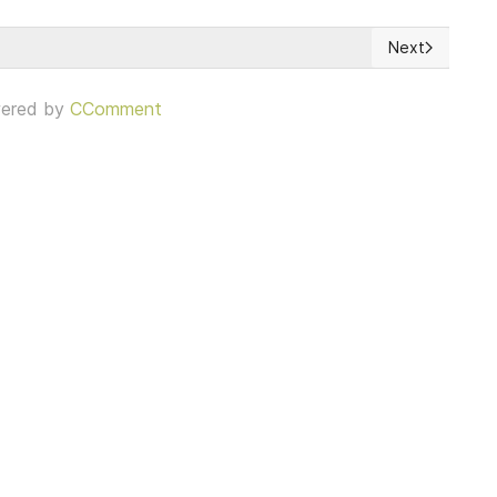
Next
Next article: L
ered by
CComment