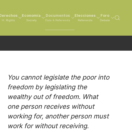
Derechos
Economía
Documentos
Elecciones
Foro
H. Rights
Society
Data & Referenda
Referenda
Debate
You cannot legislate the poor into
freedom by legislating the
wealthy out of freedom. What
one person receives without
working for, another person must
work for without receiving.