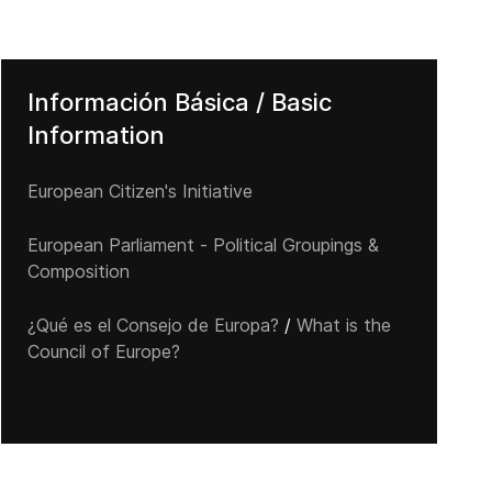
a Familia Borrero: Breve aporte a la Historia ...
Información Básica / Basic
Information
European Citizen's Initiative
European Parliament - Political Groupings &
Composition
¿Qué es el Consejo de Europa?
/
What is the
Council of Europe?