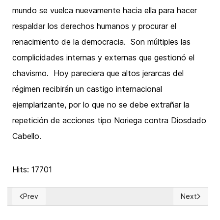
mundo se vuelca nuevamente hacia ella para hacer
respaldar los derechos humanos y procurar el
renacimiento de la democracia. Son múltiples las
complicidades internas y externas que gestionó el
chavismo. Hoy pareciera que altos jerarcas del
régimen recibirán un castigo internacional
ejemplarizante, por lo que no se debe extrañar la
repetición de acciones tipo Noriega contra Diosdado
Cabello.
Hits: 17701
Prev
Next
Previous article: On Democracy
Next articl