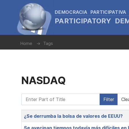
DEMOCRACIA PARTICIPATIVA
PARTICIPATORY D
Home
Tags
NASDAQ
Enter Part of Title
Filter
Cle
Title
¿Se derrumba la bolsa de valores de EEUU?
Se avecinan tiempos todavía más difíciles en