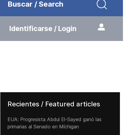
Buscar / Search
Identificarse / Login
Recientes / Featured articles
EUA: Progresista Abdul El-Sayed ganó las
primarias al Senado ‌en Míchigan