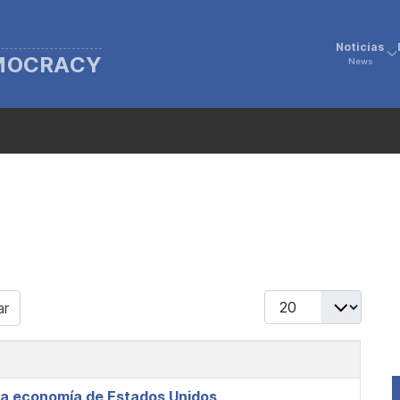
Noticias
EMOCRACY
News
Display #
ar
 la economía de Estados Unidos