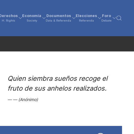
Derechos
Economía
Documentos
Elecciones
Foro
H. Rights
Society
Data & Referenda
Referenda
Debate
Quien siembra sueños recoge el
fruto de sus anhelos realizados.
(Anónimo)