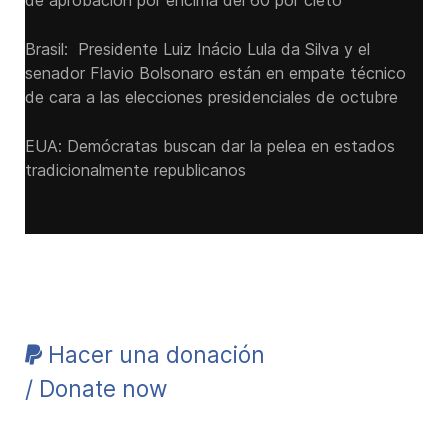
de aprobación por encima del 60 por cieto
Brasil: Presidente Luiz Inácio Lula da Silva y el
senador Flavio ‌Bolsonaro están en empate técnico
de cara a las ‌elecciones presidenciales de octubre
EUA: Demócratas buscan dar la pelea en estados
tradicionalmente republicanos
Hacer una donación
/ Donate now