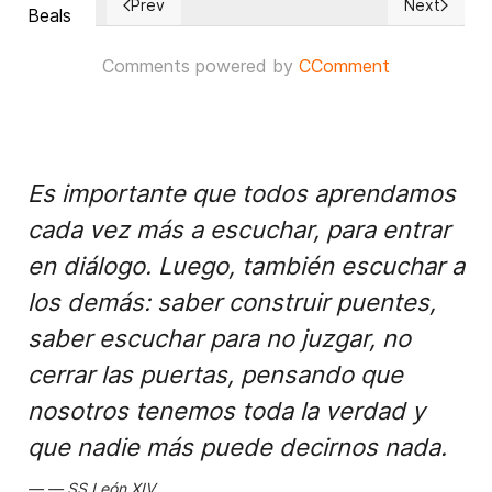
Prev
Next
Previous article: Comisión de Encuesta OIT: "Palo
Next articl
Comments powered by
CComment
Es importante que todos aprendamos
cada vez más a escuchar, para entrar
en diálogo. Luego, también escuchar a
los demás: saber construir puentes,
saber escuchar para no juzgar, no
cerrar las puertas, pensando que
nosotros tenemos toda la verdad y
que nadie más puede decirnos nada.
SS León XIV