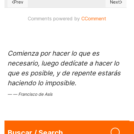
Prev
Next
Previous article: Nicaragua: legalizan la “nueva dinastía” Ort
Next articl
Comments powered by
CComment
Comienza por hacer lo que es
necesario, luego dedícate a hacer lo
que es posible, y de repente estarás
haciendo lo imposible.
Francisco de Asís
Buscar / Search