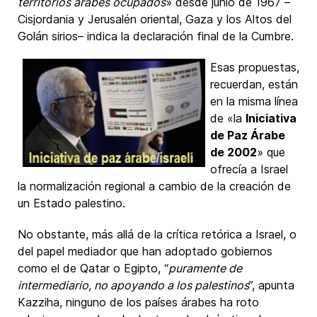
territorios árabes ocupados
» desde junio de 1967 –
Cisjordania y Jerusalén oriental, Gaza y los Altos del
Golán sirios– indica la declaración final de la Cumbre.
Esas propuestas,
recuerdan, están
en la misma línea
de «la
Iniciativa
de Paz Árabe
de 2002
» que
ofrecía a Israel
la normalización regional a cambio de la creación de
un Estado palestino.
No obstante, más allá de la crítica retórica a Israel, o
del papel mediador que han adoptado gobiernos
como el de Qatar o Egipto, “
puramente de
intermediario, no apoyando a los palestinos
”, apunta
Kazziha, ninguno de los países árabes ha roto