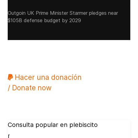
Outgoin UK Prime Minister Starmer pledges near
$105B defense budget by 2029
Hacer una donación
/ Donate now
Consulta popular en plebiscito
[