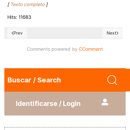
[
Texto completo
]
Hits: 11683
Prev
Next
Previous article: El nuevo navegador Opera integra WhatsA
Next articl
Comments powered by
CComment
Buscar / Search
Identificarse / Login