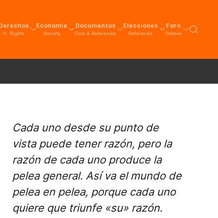
Derechos
Economía
Documentos
Elecciones
Foro
H. Rights
Society
Data & Referenda
Referenda
Debate
Cada uno desde su punto de
vista puede tener razón, pero la
razón de cada uno produce la
pelea general. Así va el mundo de
pelea en pelea, porque cada uno
quiere que triunfe «su» razón.