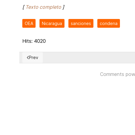
[
Texto completo
]
OEA
Nicaragua
sanciones
condena
Hits: 4020
Prev
Previous article: Macron: «Debemos pasar de una Eur
Comments pow