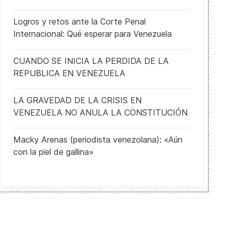
Logros y retos ante la Corte Penal
Internacional: Qué esperar para Venezuela
CUANDO SE INICIA LA PERDIDA DE LA
REPUBLICA EN VENEZUELA
LA GRAVEDAD DE LA CRISIS EN
dial»
a salida de Kurz de la política provoca crisis en el Gobierno de Aust
VENEZUELA NO ANULA LA CONSTITUCIÓN
Macky Arenas (periodista venezolana): «Aún
con la piel de gallina»