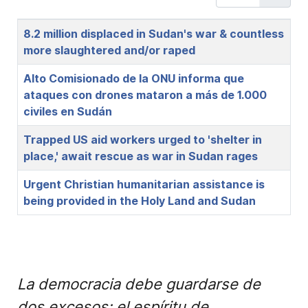
Title
8.2 million displaced in Sudan's war & countless
more slaughtered and/or raped
Alto Comisionado de la ONU informa que
ataques con drones mataron a más de 1.000
civiles en Sudán
Trapped US aid workers urged to 'shelter in
place,' await rescue as war in Sudan rages
Urgent Christian humanitarian assistance is
being provided in the Holy Land and Sudan
La democracia debe guardarse de
dos excesos: el espíritu de