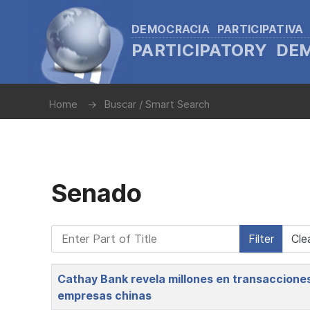
DEMOCRACIA PARTICIPATIVA
PARTICIPATORY D
Home
Buscar / Smart Search
Senado
Enter Part of Title
Filter
Cle
Title
Cathay Bank revela millones en transacciones 
empresas chinas