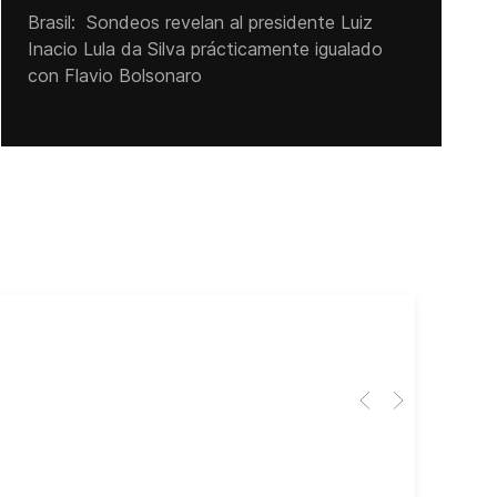
Brasil: Sondeos revelan al presidente Luiz
Inacio Lula da Silva prácticamente igualado
con Flavio Bolsonaro
Cub
El 
Her
dir
dir