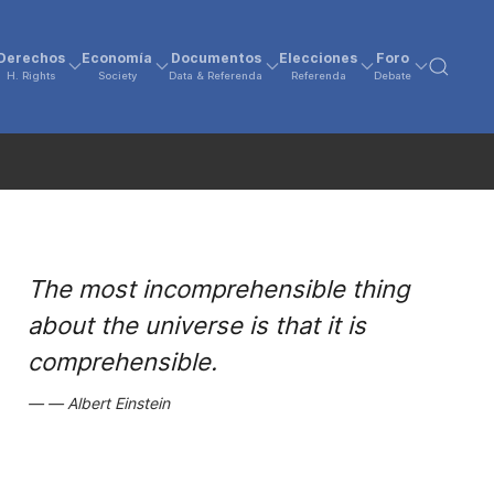
Derechos
Economía
Documentos
Elecciones
Foro
H. Rights
Society
Data & Referenda
Referenda
Debate
The most incomprehensible thing
about the universe is that it is
comprehensible.
Albert Einstein