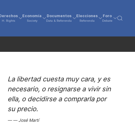
Derechos
Economía
Documentos
Elecciones
Foro
H. Rights
Society
Data & Referenda
Referenda
Debate
La libertad cuesta muy cara, y es
necesario, o resignarse a vivir sin
ella, o decidirse a comprarla por
su precio.
José Martí