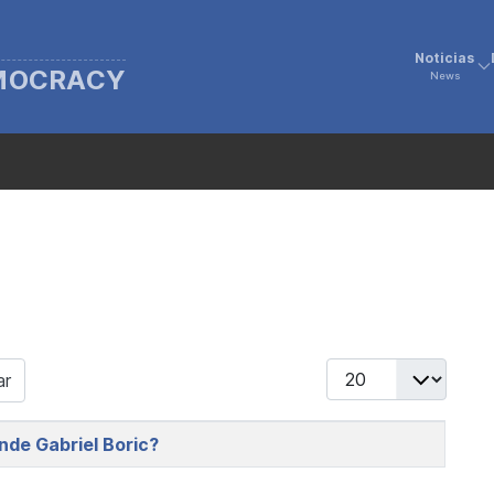
Noticias
EMOCRACY
News
Display #
ar
nde Gabriel Boric?