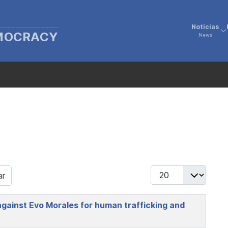
Noticias
EMOCRACY
News
Display #
ar
gainst Evo Morales for human trafficking and