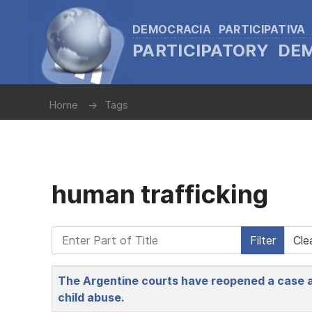
DEMOCRACIA PARTICIPATIVA
PARTICIPATORY D
Home
Tags
human trafficking
Enter Part of Title
Filter
Cle
Title
The Argentine courts have reopened a case a
child abuse.