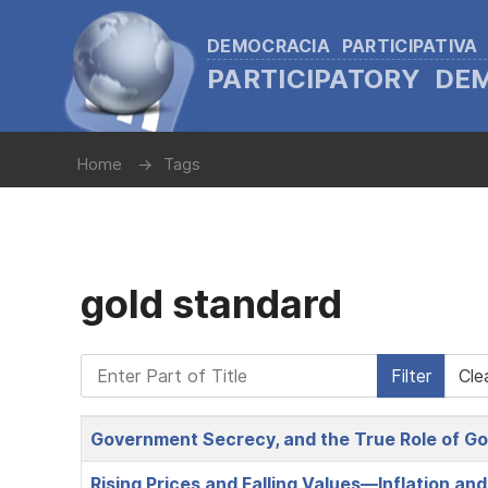
DEMOCRACIA PARTICIPATIVA
PARTICIPATORY D
Home
Tags
gold standard
Enter Part of Title
Filter
Cle
Title
Government Secrecy, and the True Role of Go
Rising Prices and Falling Values—Inflation an