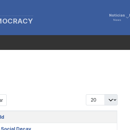
Noticias
EMOCRACY
News
Display #
ar
ld
d Social Decay