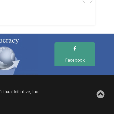
dir
dir
Facebook
ural Initiative, Inc.