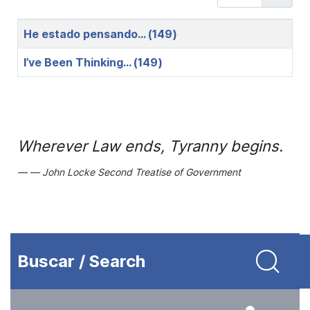
Title
He estado pensando… (149)
I’ve Been Thinking… (149)
Wherever Law ends, Tyranny begins.
John Locke Second Treatise of Government
Buscar / Search