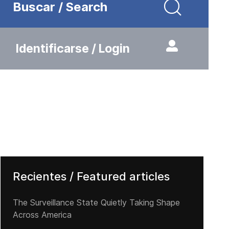
Buscar / Search
Identificarse / Login
Recientes / Featured articles
The Surveillance State Quietly Taking Shape
Across America