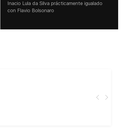
Inacio Lula da Silva prácticamente igualado
con Flavio Bolsonaro
Cub
El 
Her
dir
dir