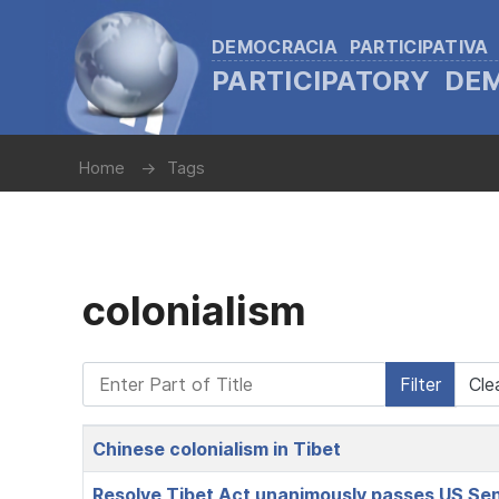
DEMOCRACIA PARTICIPATIVA
PARTICIPATORY D
Home
Tags
colonialism
Enter Part of Title
Filter
Cle
Title
Chinese colonialism in Tibet
Resolve Tibet Act unanimously passes US Se