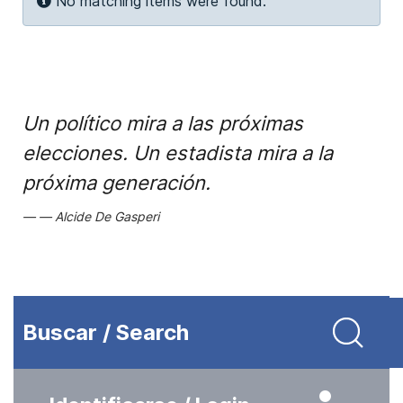
Info
No matching items were found.
Un político mira a las próximas
elecciones. Un estadista mira a la
próxima generación.
Alcide De Gasperi
Buscar / Search