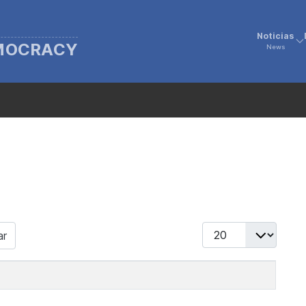
Noticias
EMOCRACY
News
Display #
ar