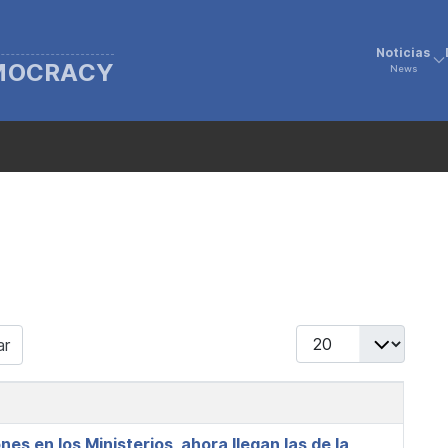
Noticias
EMOCRACY
News
Display #
ar
es en los Ministerios, ahora llegan las de la