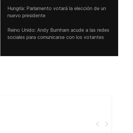
Hungría: Parlamento votará la elección de un
nuevo presidente
Reino Unido: Andy ‌Burnham acude a las redes
sociales para comunicarse con los votantes
Cub
El 
Her
dir