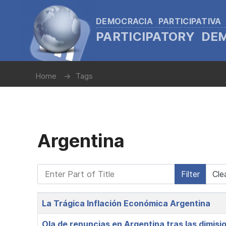
DEMOCRACIA PARTICIPATIVA
PARTICIPATORY D
Home
Tags
Argentina
Enter Part of Title
Filter
Cle
Title
La Trágica Inflación Económica Argentina
Ola de renuncias en Argentina tras las dimision