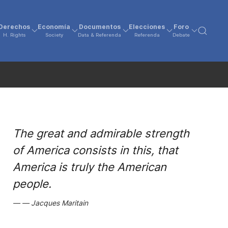
Derechos
Economía
Documentos
Elecciones
Foro
H. Rights
Society
Data & Referenda
Referenda
Debate
The great and admirable strength
of America consists in this, that
America is truly the American
people.
Jacques Maritain