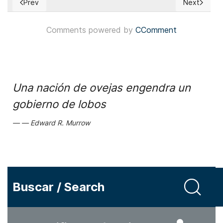
Prev
Next
Previous article: ¿Puede el presidente Donald Trump cancel
Next articl
Comments powered by
CComment
Una nación de ovejas engendra un
gobierno de lobos
Edward R. Murrow
Buscar / Search