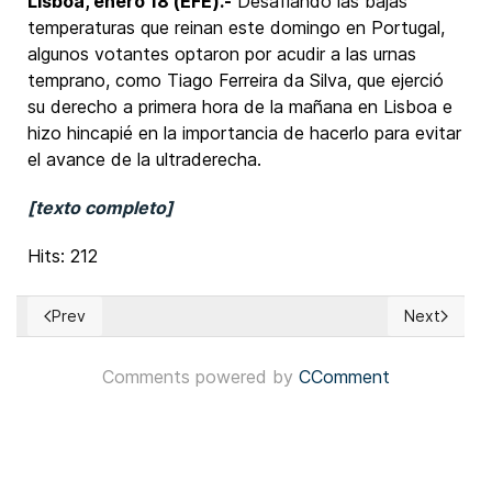
Lisboa, enero 18 (EFE).-
Desafiando las bajas
temperaturas que reinan este domingo en Portugal,
algunos votantes optaron por acudir a las urnas
temprano, como Tiago Ferreira da Silva, que ejerció
su derecho a primera hora de la mañana en Lisboa e
hizo hincapié en la importancia de hacerlo para evitar
el avance de la ultraderecha.
[texto completo]
Hits: 212
Prev
Next
Previous article: Vietnam: Arranca cónclave en el que el sec
Next articl
Comments powered by
CComment