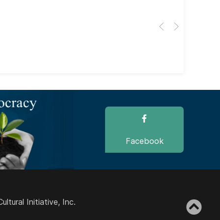
El 
Her
dir
dir
Facebook
ural Initiative, Inc.