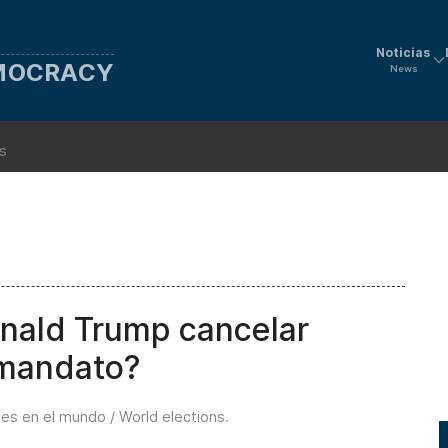
Noticias
EMOCRACY
News
ns
onald Trump cancelar
 mandato?
nes en el mundo / World elections
.