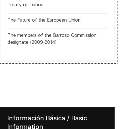
Treaty of Lisbon
Vietnam: Arranca cónclave en el que el secretario general del Part
The Future of the European Union
The members of the Barroso Commission
designate (2009-2014)
Información Básica / Basic
Information