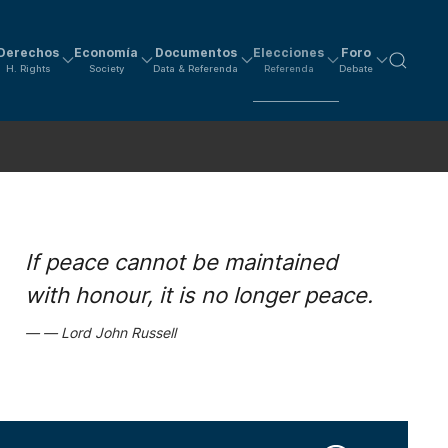
Derechos
Economía
Documentos
Elecciones
Foro
H. Rights
Society
Data & Referenda
Referenda
Debate
If peace cannot be maintained
with honour, it is no longer peace.
Lord John Russell