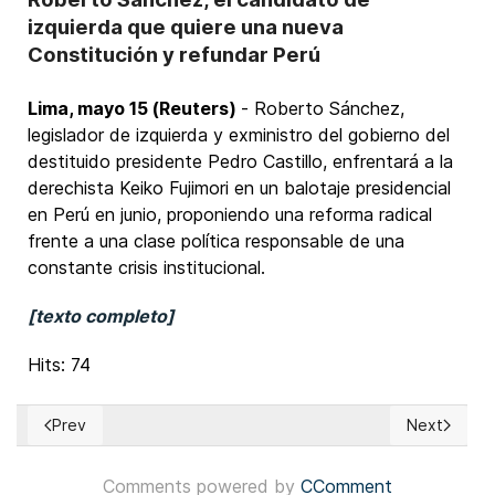
izquierda que quiere una nueva
Constitución y refundar Perú
Lima, mayo 15 (Reuters)
- Roberto Sánchez,
legislador de izquierda y exministro del gobierno del
destituido presidente Pedro Castillo, enfrentará a la
derechista Keiko Fujimori en un balotaje presidencial
en Perú en junio, proponiendo una reforma radical
frente a una clase política responsable de una
constante crisis institucional.
[texto completo]
Hits: 74
Prev
Next
Previous article: América Latina: Frustración de los jóvenes 
Next article
Comments powered by
CComment