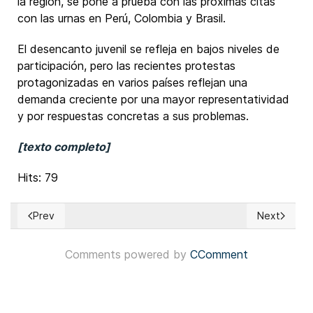
la región, se pone a prueba con las próximas citas
con las urnas en Perú, Colombia y Brasil.
El desencanto juvenil se refleja en bajos niveles de
participación, pero las recientes protestas
protagonizadas en varios países reflejan una
demanda creciente por una mayor representatividad
y por respuestas concretas a sus problemas.
[texto completo]
Hits: 79
Prev
Next
Previous article: EUA: Miembros destacados del partido demó
Next article
Comments powered by
CComment