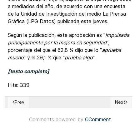
a mediados del año, de acuerdo con una encuesta
de la Unidad de Investigación del medio La Prensa
Gráfica (LPG Datos) publicada este jueves.
Según la publicación, esta aprobación es "
impulsada
principalmente por la mejora en seguridad
",
porcentaje del que el 62,8 % dijo que lo "
aprueba
mucho
" y el 29,1 % que "
prueba algo
".
[texto completo]
Hits: 339
Prev
Next
Previous article: Tailandia: Concluye campaña electoral
Next articl
Comments powered by
CComment