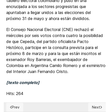
tablero electoral colombiano y puso en una
encrucijada a los sectores progresistas que
apuntaban a llegar unidos a las elecciones del
próximo 31 de mayo y ahora están divididos.
El Consejo Nacional Electoral (CNE) rechazó el
miércoles por seis votos contra cuatro la posibilidad
de que Cepeda, del partido oficialista Pacto
Histórico, participe en la consulta prevista para el
próximo 8 de marzo y para la que están inscritos el
exsenador Roy Barreras, el exembajador de
Colombia en Argentina Camilo Romero y el exministro
del Interior Juan Fernando Cristo.
[texto completo]
Hits: 264
Prev
Next
Previous article: El Salvador: Aprobación del presidente Nay
Next articl