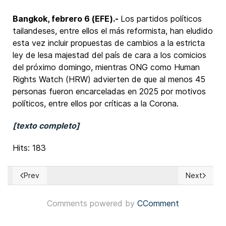
Bangkok, febrero 6 (EFE).-
Los partidos políticos
tailandeses, entre ellos el más reformista, han eludido
esta vez incluir propuestas de cambios a la estricta
ley de lesa majestad del país de cara a los comicios
del próximo domingo, mientras ONG como Human
Rights Watch (HRW) advierten de que al menos 45
personas fueron encarceladas en 2025 por motivos
políticos, entre ellos por críticas a la Corona.
[texto completo]
Hits: 183
Prev
Next
Previous article: Portugal: Tormentas afectan la campaña de
Next articl
Comments powered by
CComment