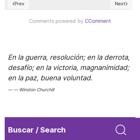
Prev
Next
Previous article: The looming shadow of hyperinflation in th
Next articl
Comments powered by
CComment
En la guerra, resolución; en la derrota,
desafío; en la victoria, magnanimidad;
en la paz, buena voluntad.
Winston Churchill
Buscar / Search