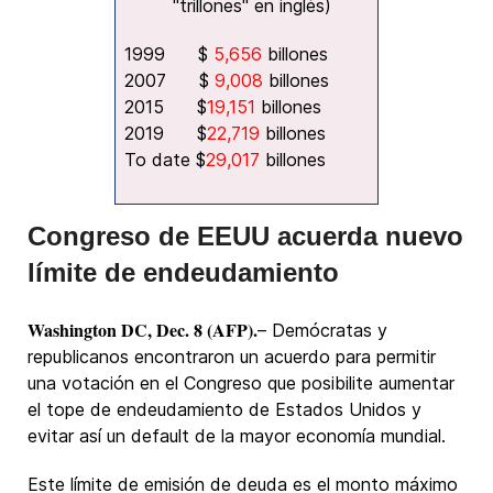
"trillones" en inglés)
1999 $
5,656
billones
2007 $
9,008
billones
2015 $
19,151
billones
2019 $
22,719
billones
To date $
29,017
billones
Congreso de EEUU acuerda nuevo
límite de endeudamiento
Washington DC, Dec. 8 (AFP).
– Demócratas y
republicanos encontraron un acuerdo para permitir
una votación en el Congreso que posibilite aumentar
el tope de endeudamiento de Estados Unidos y
evitar así un default de la mayor economía mundial.
Este límite de emisión de deuda es el monto máximo