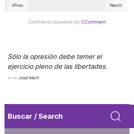
Prev
Next
Previous article: The truth about climate change and its effe
Next article
Comments powered by
CComment
Sólo la opresión debe temer el
ejercicio pleno de las libertades.
José Martí
Buscar / Search