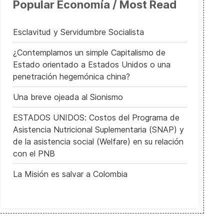
Popular Economía / Most Read
Esclavitud y Servidumbre Socialista
¿Contemplamos un simple Capitalismo de
Estado orientado a Estados Unidos o una
penetración hegemónica china?
Una breve ojeada al Sionismo
ESTADOS UNIDOS: Costos del Programa de
Asistencia Nutricional Suplementaria (SNAP) y
de la asistencia social (Welfare) en su relación
El COVID-19 ha revelado la fragilidad de nuestras economías
con el PNB
La Misión es salvar a Colombia