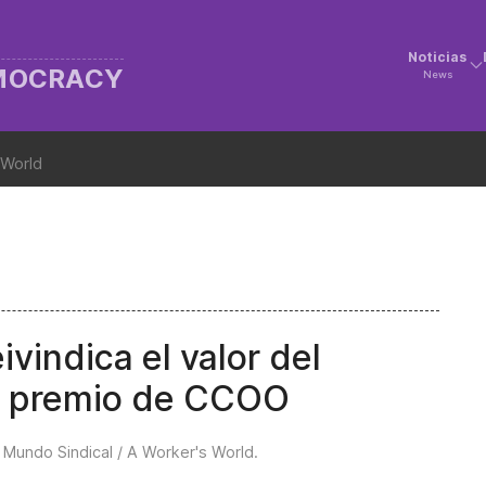
Noticias
EMOCRACY
News
 World
vindica el valor del
 un premio de CCOO
n
Mundo Sindical / A Worker's World
.