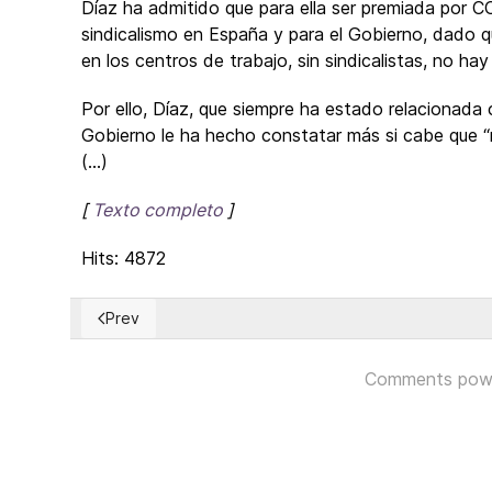
Díaz ha admitido que para ella ser premiada por C
sindicalismo en España y para el Gobierno, dado q
en los centros de trabajo, sin sindicalistas, no ha
Por ello, Díaz, que siempre ha estado relacionada 
Gobierno le ha hecho constatar más si cabe que “n
(...)
[
Texto completo
]
Hits: 4872
Prev
Previous article: Organización Internacional del Trabajo
Comments pow