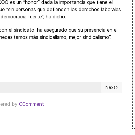
COO es un “honor” dada la importancia que tiene el
ue “sin personas que defienden los derechos laborales
y democracia fuerte”, ha dicho.
con el sindicato, ha asegurado que su presencia en el
ecesitamos más sindicalismo, mejor sindicalismo”.
Next
: Cuba “viola la libertad sindical”
Next article: 
ered by
CComment