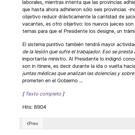
laborales, mientras intenta que las provincias adhie
que hasta ahora adhirieron sólo seis provincias -i
objetivo reducir drásticamente la cantidad de juici
vacantes, es otro objetivo: los nuevos jueces son
ternas para que el Presidente los designe, un trám
El sistema punitivo también tendrá mayor activid
de la lesión que sufre el trabajador. Eso se prest
importante ministro. Al Presidente lo indignó conoc
son in itinere, es decir durante la ida o vuelta hac
juntas médicas que analizan las dolencias y sobre 
prometen en el Gobierno ...
[
Texto completo
]
Hits: 8904
Prev
Previous article: OIT está al tanto de la persecución