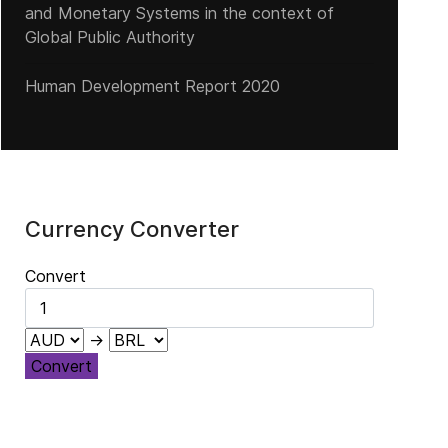
and Monetary Systems in the context of
Global Public Authority
Human Development Report 2020
Currency Converter
Convert
→
Convert