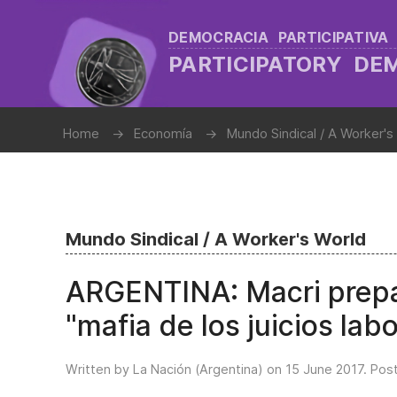
DEMOCRACIA PARTICIPATIVA
PARTICIPATORY D
Home
Economía
Mundo Sindical / A Worker's
Mundo Sindical / A Worker's World
ARGENTINA: Macri prepa
"mafia de los juicios lab
Written by La Nación (Argentina) on
15 June 2017
. Pos