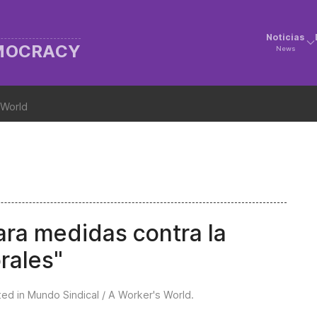
Noticias
EMOCRACY
News
 World
ra medidas contra la
orales"
ted in
Mundo Sindical / A Worker's World
.