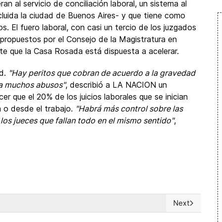
ran al servicio de conciliación laboral, un sistema al
ncluida la ciudad de Buenos Aires- y que tiene como
os. El fuero laboral, con casi un tercio de los juzgados
 propuestos por el Consejo de la Magistratura en
ite que la Casa Rosada está dispuesta a acelerar.
ad.
"Hay peritos que cobran de acuerdo a la gravedad
a a muchos abusos"
, describió a LA NACION un
er que el 20% de los juicios laborales que se inician
ia o desde el trabajo.
"Habrá más control sobre las
los jueces que fallan todo en el mismo sentido"
,
Next
 contra trabajadores por rechazo a la constituyente
Next article: D