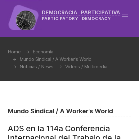
DEMOCRACIA PARTICIPATIVA
PARTICIPATORY DEMOCRACY
Home
Economía
Mundo Sindical / A Worker's World
Noticias / News
Vídeos / Multimedia
Mundo Sindical / A Worker's World
ADS en la 114a Conferencia
Internacional del Trabajo de la