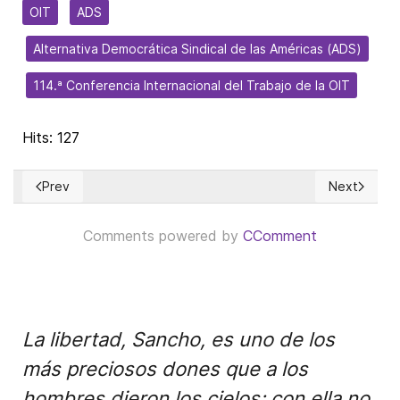
OIT
ADS
Alternativa Democrática Sindical de las Américas (ADS)
114.ª Conferencia Internacional del Trabajo de la OIT
Hits: 127
Prev
Next
Previous article: Declaración en apoyo al pueblo venezolano
Next articl
Comments powered by
CComment
La libertad, Sancho, es uno de los
más preciosos dones que a los
hombres dieron los cielos; con ella no