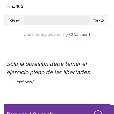
Hits: 105
Prev
Next
Previous article: «Los oligopolios y el coeficiente antisistém
Next articl
Comments powered by
CComment
Sólo la opresión debe temer el
ejercicio pleno de las libertades.
José Martí