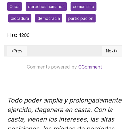
Cuba
derechos humanos
comunismo
dictadura
democracia
participación
Hits: 4200
Prev
Next
Previous article: Judaism’s Saddest Day
Next article
Comments powered by
CComment
Todo poder amplia y prolongadamente
ejercido, degenera en casta. Con la
casta, vienen los intereses, las altas
posiciones, los miedos de perderlas,