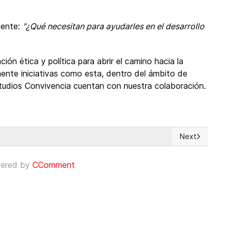
iente:
"¿Qué necesitan para ayudarles en el desarrollo
ón ética y política para abrir el camino hacia la
ente iniciativas como esta, dentro del ámbito de
studios Convivencia cuentan con nuestra colaboración.
Next
 uigur en Xinjiang
Next article: 
ered by
CComment