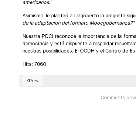
americanos."
Asimismo, le planteó a Dagoberto la pregunta sigu
de la adaptación del formato Moocgobernanza?"
Nuestra PDCI reconoce la importancia de la formaci
democracia y está dispuesta a respaldar resueltam
nuestras posibilidades. El OCDH y el Centro de E
Hits: 7060
Prev
Previous article: Torretas y alambradas para la minoría
Comments pow