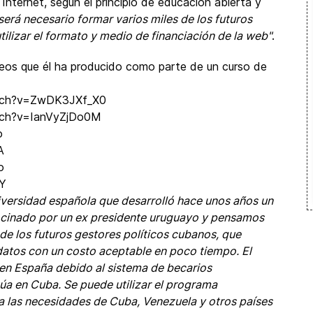
nternet, según el principio de educación abierta y
será necesario formar varios miles de los futuros
tilizar el formato y medio de financiación de la web"
.
deos que él ha producido como parte de un curso de
atch?v=ZwDK3JXf_X0
tch?v=IanVyZjDo0M
o
A
o
hY
iversidad española que desarrolló hace unos años un
cinado por un ex presidente uruguayo y pensamos
de los futuros gestores políticos cubanos, que
idatos con un costo aceptable en poco tiempo. El
en España debido al sistema de becarios
úa en Cuba. Se puede utilizar el programa
as necesidades de Cuba, Venezuela y otros países