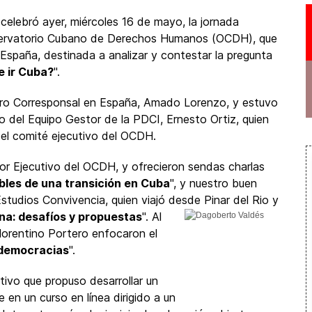
celebró ayer, miércoles 16 de mayo, la jornada
bservatorio Cubano de Derechos Humanos (OCDH), que
 España, destinada a analizar y contestar la pregunta
 ir Cuba?
".
ro Corresponsal en España, Amado Lorenzo, y estuvo
 del Equipo Gestor de la PDCI, Ernesto Ortiz, quien
l comité ejecutivo del OCDH.
or Ejecutivo del OCDH, y ofrecieron sendas charlas
bles de una transición en Cuba
", y nuestro buen
tudios Convivencia, quien viajó desde Pinar del Rio y
ana: desafíos y
propuestas
". Al
lorentino Portero enfocaron el
s democracias
".
ivo que propuso desarrollar un
en un curso en línea dirigido a un