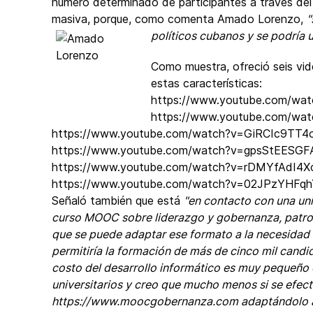
número determinado de participantes a través del I
masiva, porque, como comenta Amado Lorenzo,
"
políticos cubanos y se podría u
Como muestra, ofreció seis vi
estas características:
https://www.youtube.com/w
https://www.youtube.com/wa
https://www.youtube.com/watch?v=GiRCIc9TT4
https://www.youtube.com/watch?v=gpsStEESGF
https://www.youtube.com/watch?v=rDMYfAdI4X
https://www.youtube.com/watch?v=02JPzYHFq
Señaló también que está
"en contacto con una un
curso MOOC sobre liderazgo y gobernanza, patro
que se puede adaptar ese formato a la necesidad 
permitiría la formación de más de cinco mil cand
costo del desarrollo informático es muy pequeño 
universitarios y creo que mucho menos si se efect
https://www.moocgobernanza.com adaptándolo a l