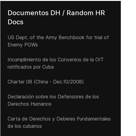
Documentos DH / Random HR
Docs
US Dept. of the Army Benchbook for trial of
Enemy POWs
Incumplimiento de los Convenios de la OIT
ratificados por Cuba
Charter 08 (China - Dec.10/2008)
“El dinero europeo no puede destinarse a países que no respetan el
Declaración sobre los Defensores de los
Derechos Humanos
Carta de Derechos y Deberes Fundamentales
de los cubanos