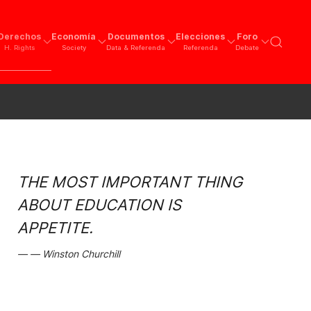
Derechos
Economía
Documentos
Elecciones
Foro
H. Rights
Society
Data & Referenda
Referenda
Debate
THE MOST IMPORTANT THING
ABOUT EDUCATION IS
APPETITE.
Winston Churchill