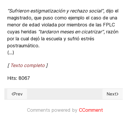
“Sufrieron estigmatización y rechazo social”
, dijo el
magistrado, que puso como ejemplo el caso de una
menor de edad violada por miembros de las FPLC
cuyas heridas
“tardaron meses en cicatrizar”
, razón
por la cual dejó la escuela y sufrió estrés
postraumático.
(...)
[
Texto completo
]
Hits: 8067
Prev
Next
Previous article: Shameful royal amnesia
Next articl
Comments powered by
CComment