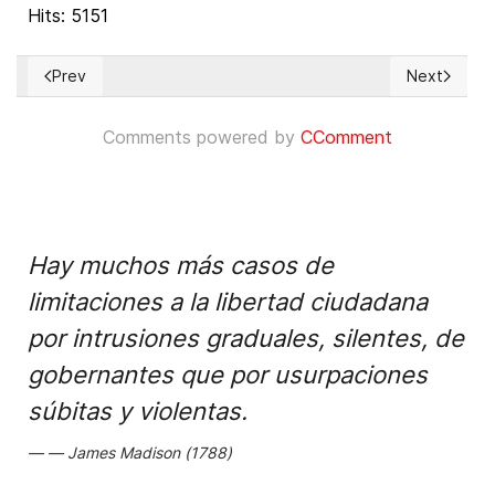
Hits: 5151
Prev
Next
Previous article: Tibetans in Exile Applaud Passage of US Bil
Next articl
Comments powered by
CComment
Hay muchos más casos de
limitaciones a la libertad ciudadana
por intrusiones graduales, silentes, de
gobernantes que por usurpaciones
súbitas y violentas.
James Madison (1788)