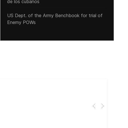
de los cubanos
US Dept. of the Army Benchbook for trial of
Enemy POWs
Cub
El 
Her
dir
dir