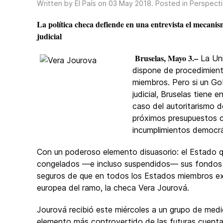
Written by El País on
03 May 2018
. Posted in
Perspecti
La política checa defiende en una entrevista el mecani
judicial
Bruselas, Mayo 3.–
La Uni
dispone de procedimiento
miembros. Pero si un Go
judicial, Bruselas tiene 
caso del autoritarismo d
próximos presupuestos c
incumplimientos democrá
Con un poderoso elemento disuasorio: el Estado que
congelados —e incluso suspendidos— sus fondos 
seguros de que en todos los Estados miembros exist
europea del ramo, la checa Vera Jourová.
Jourová recibió este miércoles a un grupo de medi
elemento más controvertido de las futuras cuentas