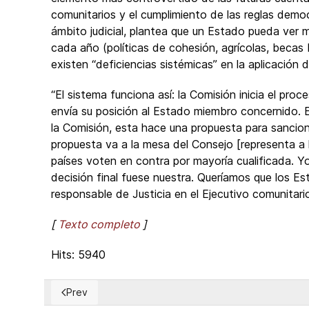
comunitarios y el cumplimiento de las reglas democ
ámbito judicial, plantea que un Estado pueda ver 
cada año (políticas de cohesión, agrícolas, becas 
existen “deficiencias sistémicas” en la aplicación de
“El sistema funciona así: la Comisión inicia el proc
envía su posición al Estado miembro concernido. 
la Comisión, esta hace una propuesta para sancio
propuesta va a la mesa del Consejo [representa a
países voten en contra por mayoría cualificada. Yo 
decisión final fuese nuestra. Queríamos que los Est
responsable de Justicia en el Ejecutivo comunitario 
[
Texto completo
]
Hits: 5940
Prev
Previous article: ¿Qué puede hacerse para que Cuba