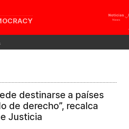
Noticias
EMOCRACY
News
s
uede destinarse a países
o de derecho”, recalca
e Justicia