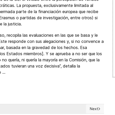
ráticas. La propuesta, exclusivamente limitada al
mermada parte de la financiación europea que recibe
Erasmus o partidas de investigación, entre otros) si
 la justicia.
eso, recopila las evaluaciones en las que se basa y le
Este responde con sus alegaciones y, si no convence a
nar, basada en la gravedad de los hechos. Esa
 los Estados miembros]. Y se aprueba a no ser que los
no quería, ni quería la mayoría en la Comisión, que la
ados tuvieran una voz decisiva”, detalla la
...
Next
 marche de regreso a la Democracia?
Next article: 