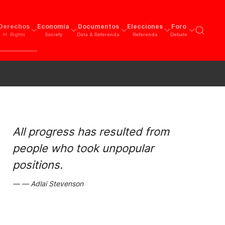
Derechos
Economía
Documentos
Elecciones
Foro
H. Rights
Society
Data & Referenda
Referenda
Debate
All progress has resulted from
people who took unpopular
positions.
Adlai Stevenson