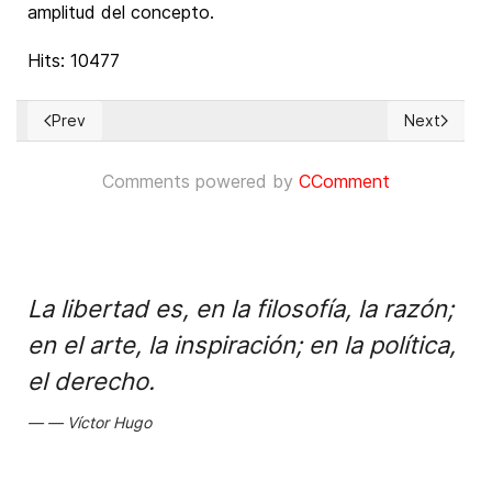
amplitud del concepto.
Hits: 10477
Prev
Next
Previous article: Defensor de los DDHH en peligro de morir 
Next articl
Comments powered by
CComment
La libertad es, en la filosofía, la razón;
en el arte, la inspiración; en la política,
el derecho.
Víctor Hugo