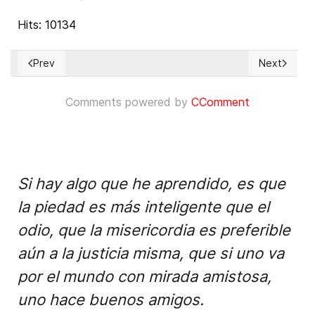
Hits: 10134
Prev
Next
Previous article: Historia criminal de los que gobiernan en C
Next article
Comments powered by
CComment
Si hay algo que he aprendido, es que
la piedad es más inteligente que el
odio, que la misericordia es preferible
aún a la justicia misma, que si uno va
por el mundo con mirada amistosa,
uno hace buenos amigos.