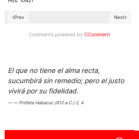
Hits: 10421
Prev
Next
Previous article: Cientos de intelectuales instan al President
Next article
Comments powered by
CComment
El que no tiene el alma recta,
sucumbirá sin remedio; pero el justo
vivirá por su fidelidad.
Profeta Habacuc (612 a.C.) 2, 4