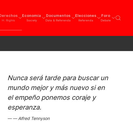
Derechos
Economía
Documentos
Elecciones
Foro
H. Rights
Society
Data & Referenda
Referenda
Debate
Nunca será tarde para buscar un
mundo mejor y más nuevo si en
el empeño ponemos coraje y
esperanza.
Alfred Tennyson