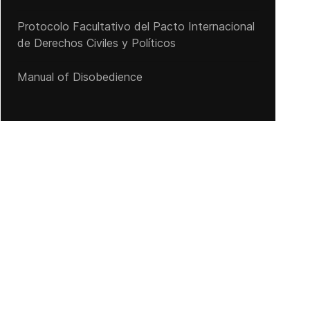
Protocolo Facultativo del Pacto Internacional
de Derechos Civiles y Políticos
Manual of Disobedience