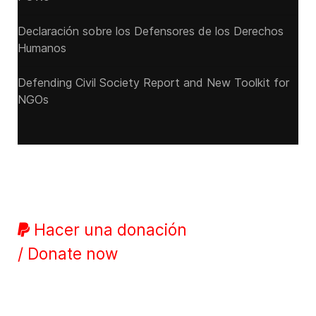
Declaración sobre los Defensores de los Derechos
Humanos
Defending Civil Society Report and New Toolkit for
NGOs
Hacer una donación
/ Donate now