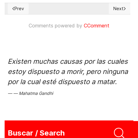
Prev
Next
Previous article: Nobel Peace Prize Winner Narges Mohammadi
Next articl
Comments powered by
CComment
Existen muchas causas por las cuales
estoy dispuesto a morir, pero ninguna
por la cual esté dispuesto a matar.
Mahatma Gandhi
Buscar / Search