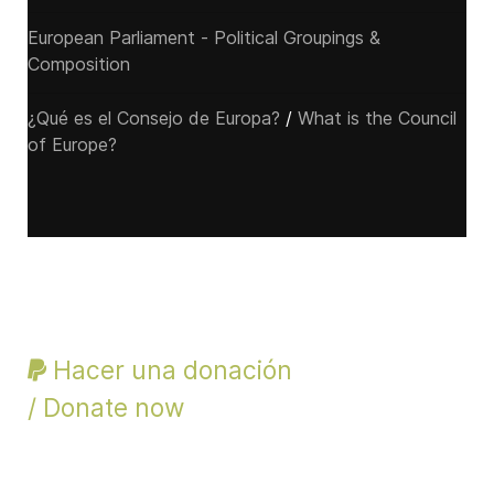
European Parliament - Political Groupings &
Composition
¿Qué es el Consejo de Europa?
/
What is the Council
of Europe?
Hacer una donación
/ Donate now