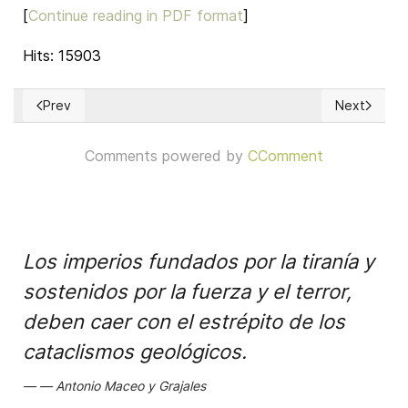
[
Continue reading in PDF format
]
Hits: 15903
Prev
Next
Previous article: What is the Schengen Area?
Next articl
Comments powered by
CComment
Los imperios fundados por la tiranía y
sostenidos por la fuerza y el terror,
deben caer con el estrépito de los
cataclismos geológicos.
Antonio Maceo y Grajales